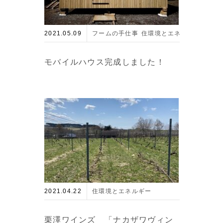
2021.05.09
フームの手仕事
住環境とエネルギー
現場
モバイルハウス完成しました！
2021.04.22
住環境とエネルギー
栗澤ワインズ 「ナカザワヴィン