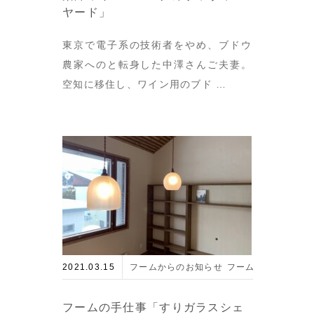
ヤード」
東京で電子系の技術者をやめ、ブドウ
農家へのと転身した中澤さんご夫妻。
空知に移住し、ワイン用のブド …
2021.03.15
フームからのお知らせ
フームの手仕事
住
フームの手仕事「すりガラスシェ