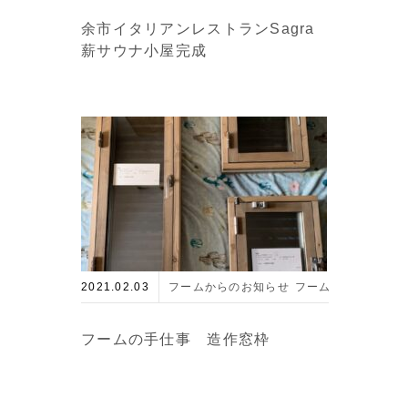
余市イタリアンレストランSagra
薪サウナ小屋完成
2021.02.03
フームからのお知らせ
フームの手仕事
住
フームの手仕事 造作窓枠