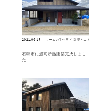
2021.06.17
フームの手仕事
住環境とエネルギー
最新
石狩市に超高断熱建築完成しまし
た