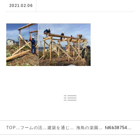
2021.02.06
TOP
フームの活動
建築を通じで考える環境とエネルギー
海鳥の楽園、天売島で考える森林環境とエネルギー
fd6b38754c4a10cd87ac83dc508ce4a6