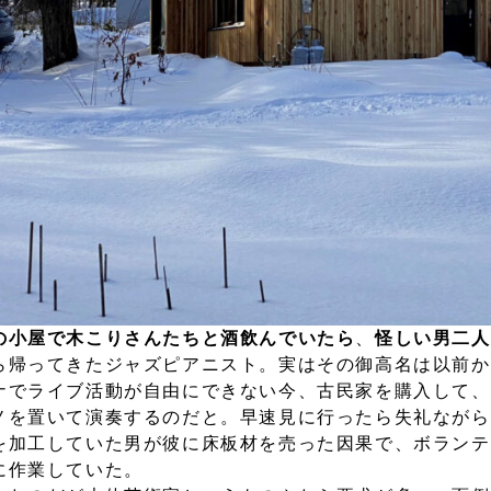
の小屋で木こりさんたちと酒飲んでいたら
、
怪しい男二人
ら帰ってきたジャズピアニスト。実はその御高名は以前か
ナでライブ活動が自由にできない今、古民家を購入して、
ノを置いて演奏するのだと。早速見に行ったら失礼ながら
を加工していた男が彼に床板材を売った因果で、ボランテ
に作業していた。