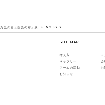
伊万里の器と藍染の布」展
IMG_5959
SITE MAP
考え方
ス
ギャラリー
会
フームの活動
お
お知らせ