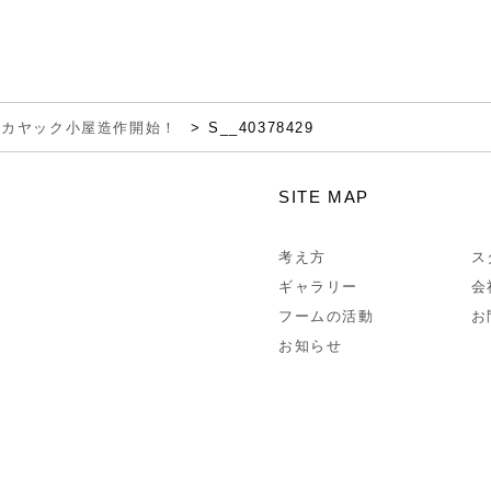
 カヤック小屋造作開始！
S__40378429
SITE MAP
考え方
ス
ギャラリー
会
フームの活動
お
お知らせ