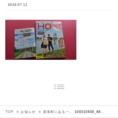
2020.07.11
TOP
お知らせ
美瑛町にある一日一組だけの 「ヴィッラエピッツェリア イルコーヴォ」
109310838_886909048473606_1522488841241494444_n