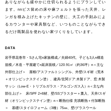
ありながらも緩やかに仕切られるようにプランしてい
ます。nnビス留めの床や麻フェルトを張った天井、レ
ンガを積み上げたキッチンの壁に、大工の手刻みによ
るカウンターや家具類など、いつものことながらでき
るだけ既製品を使わない家づくりをしています。
DATA
岩手県花巻市・Sさん宅n家族構成／夫婦40代、子ども3人n構造
規模／木造・平屋建てn延床面積／120.91㎡（約36坪）n＜主な
外部仕上げ＞ 屋根/アスファルトシングル、外壁/スギ材（荒木
＋オリンピックステイン塗）、建具/玄関ドア:木製ドア、窓:木製
サッシ（Low-E・トリプルガラス・アルゴンガス入）n＜主な内
部仕上げ＞ 床/SPF 2×8材、壁/SSプラスター＋藁入、天井/スギ
材（オリンピックステイン塗）n＜断熱仕様 充填断熱＋付加断熱
＞ 基礎/スタイロフォーム（3種）75㎜、壁/グラスウール